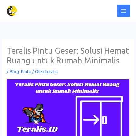
Lewati
ke
konten
Teralis Pintu Geser: Solusi Hemat
Ruang untuk Rumah Minimalis
/
Blog
,
Pintu
/ Oleh
teralis