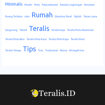
Minimalis
Model
Pintu
Polycarbonate
Ramah Lingkungan
Renovasi
Rumah
Ruang Terbuka
ruko
Stainless Steel
Stylish
Tahan Lama
Teralis
tangerang
Teknik
Teralis Kayu
Teralis Pintu Aluminium
Teralis Pintu Besi
Teralis Pintu Kaca
Teralis Pintu Kayu
Teralis Pinut
Tips
Teralis Tempa
Tirai
Tradisional
Warna
Wrought Iron