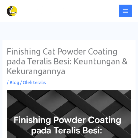
Lewati
ke
konten
Finishing Cat Powder Coating
pada Teralis Besi: Keuntungan &
Kekurangannya
/
Blog
/ Oleh
teralis