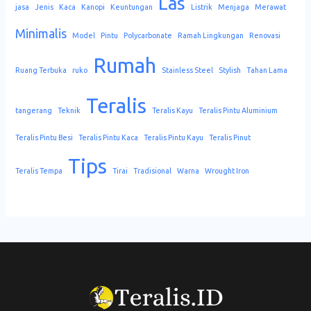
Las
jasa
Jenis
Kaca
Kanopi
Keuntungan
Listrik
Menjaga
Merawat
Minimalis
Model
Pintu
Polycarbonate
Ramah Lingkungan
Renovasi
Rumah
Ruang Terbuka
ruko
Stainless Steel
Stylish
Tahan Lama
Teralis
tangerang
Teknik
Teralis Kayu
Teralis Pintu Aluminium
Teralis Pintu Besi
Teralis Pintu Kaca
Teralis Pintu Kayu
Teralis Pinut
Tips
Teralis Tempa
Tirai
Tradisional
Warna
Wrought Iron