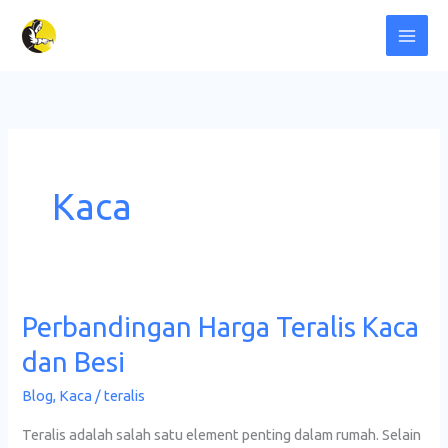
Lewati
ke
konten
Kaca
Perbandingan Harga Teralis Kaca
Perbandingan
Harga
dan Besi
Teralis
Blog
,
Kaca
/
teralis
Kaca
dan
Teralis adalah salah satu element penting dalam rumah. Selain