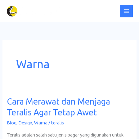
Lewati
ke
konten
Warna
Cara Merawat dan Menjaga
Cara
Merawat
Teralis Agar Tetap Awet
dan
Blog
,
Design
,
Warna
/
teralis
Menjaga
Teralis
Teralis adalah salah satu jenis pagar yang digunakan untuk