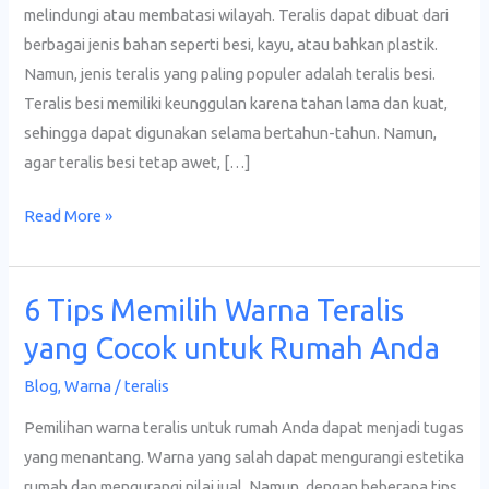
Agar
melindungi atau membatasi wilayah. Teralis dapat dibuat dari
Tetap
berbagai jenis bahan seperti besi, kayu, atau bahkan plastik.
Awet
Namun, jenis teralis yang paling populer adalah teralis besi.
Teralis besi memiliki keunggulan karena tahan lama dan kuat,
sehingga dapat digunakan selama bertahun-tahun. Namun,
agar teralis besi tetap awet, […]
Read More »
6 Tips Memilih Warna Teralis
6
Tips
yang Cocok untuk Rumah Anda
Memilih
Blog
,
Warna
/
teralis
Warna
Teralis
Pemilihan warna teralis untuk rumah Anda dapat menjadi tugas
yang
yang menantang. Warna yang salah dapat mengurangi estetika
Cocok
rumah dan mengurangi nilai jual. Namun, dengan beberapa tips