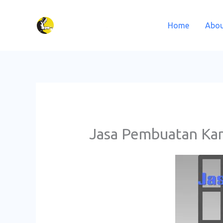
Lewati
ke
Home
Abou
konten
Jasa Pembuatan Ka