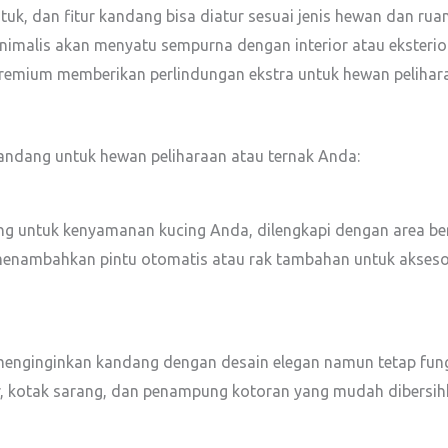
uk, dan fitur kandang bisa diatur sesuai jenis hewan dan ruan
imalis akan menyatu sempurna dengan interior atau eksteri
remium memberikan perlindungan ekstra untuk hewan pelihar
andang untuk hewan peliharaan atau ternak Anda:
g untuk kenyamanan kucing Anda, dilengkapi dengan area berm
sa menambahkan pintu otomatis atau rak tambahan untuk akseso
enginginkan kandang dengan desain elegan namun tetap fun
r, kotak sarang, dan penampung kotoran yang mudah dibersih