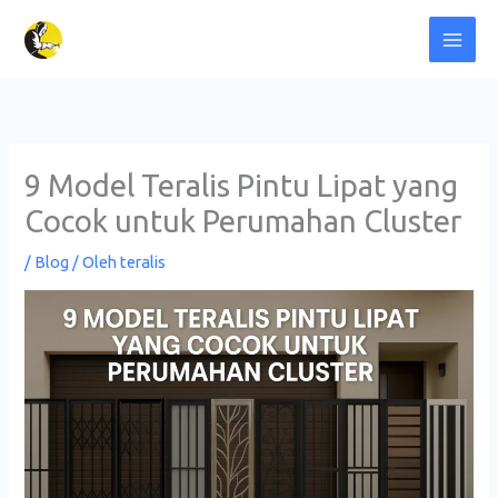
Lewati
ke
konten
9 Model Teralis Pintu Lipat yang
Cocok untuk Perumahan Cluster
/
Blog
/ Oleh
teralis