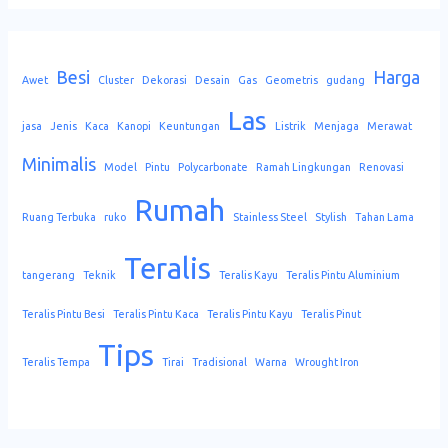
Besi
Harga
Awet
Cluster
Dekorasi
Desain
Gas
Geometris
gudang
Las
jasa
Jenis
Kaca
Kanopi
Keuntungan
Listrik
Menjaga
Merawat
Minimalis
Model
Pintu
Polycarbonate
Ramah Lingkungan
Renovasi
Rumah
Ruang Terbuka
ruko
Stainless Steel
Stylish
Tahan Lama
Teralis
tangerang
Teknik
Teralis Kayu
Teralis Pintu Aluminium
Teralis Pintu Besi
Teralis Pintu Kaca
Teralis Pintu Kayu
Teralis Pinut
Tips
Teralis Tempa
Tirai
Tradisional
Warna
Wrought Iron